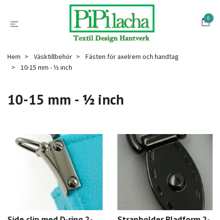
0
Hem
Väsktillbehör
Fästen för axelrem och handtag
10-15 mm - ½ inch
10-15 mm - ½ inch
Side clip med D-ring 2-
Strapholder Bladform 2-