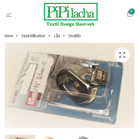
0
Hem
Väsktillbehör
Lås
Vridlås