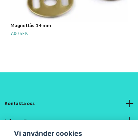
Magnetlås 14 mm
M
7.00 SEK
1
Kontakta oss
Information
Vi använder cookies