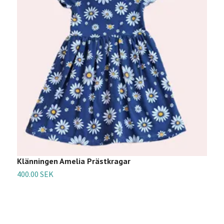
Klänningen Amelia Prästkragar
K
400.00 SEK
4