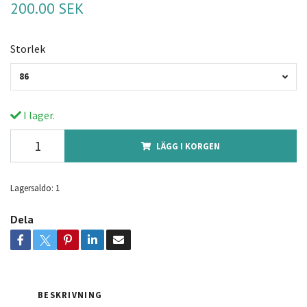
200.00 SEK
Storlek
86
I lager.
LÄGG I KORGEN
Lagersaldo:
1
Dela
BESKRIVNING