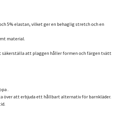
ch 5% elastan, vilket ger en behaglig stretch och en
amt material.
t säkerställa att plaggen håller formen och färgen tvätt
opa .
a över att erbjuda ett hållbart alternativ för barnkläder.
id.