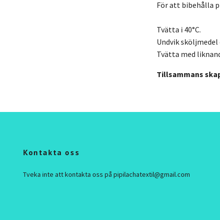
För att bibehålla 
Tvätta i 40°C.
Undvik sköljmedel 
Tvätta med liknand
Tillsammans skapar
Kontakta oss
Tveka inte att kontakta oss på
pipilachatextil@gmail.com