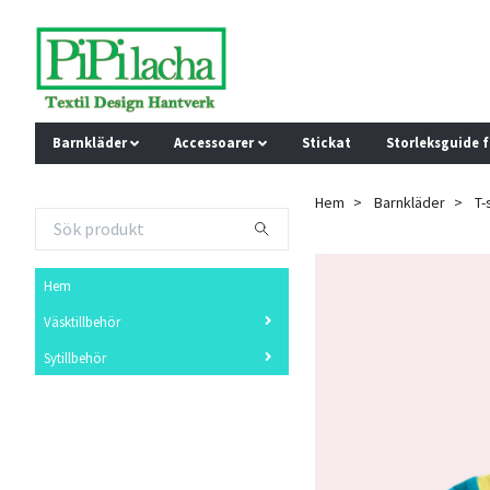
Barnkläder
Accessoarer
Stickat
Storleksguide 
Hem
Barnkläder
T-
Hem
Väsktillbehör
Sytillbehör