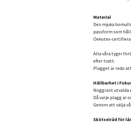
Material
Den mjuka bomullsj
passform som håller
Oekotex-certifiera
Alla våra tyger fö
efter tvätt.
Plagget är redo at
Hållbarhet i Foku
Noggrant utvalda e
Då varje plagg är o
Genom att välja vår
Skötselråd för lå