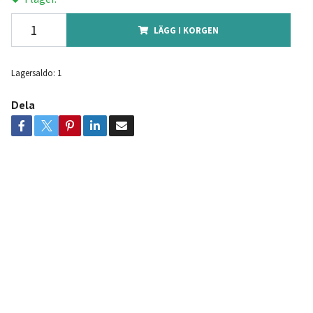
LÄGG I KORGEN
Lagersaldo:
1
Dela