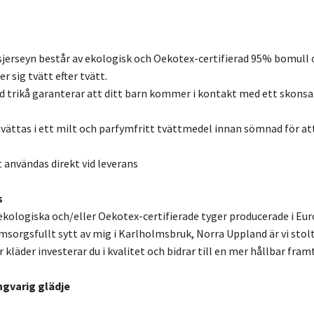
erseyn består av ekologisk och Oekotex-certifierad 95% bomull o
 sig tvätt efter tvätt.
d trikå garanterar att ditt barn kommer i kontakt med ett skons
rtvättas i ett milt och parfymfritt tvättmedel innan sömnad för at
t användas direkt vid leverans
s
kologiska och/eller Oekotex-certifierade tyger producerade i Eur
msorgsfullt sytt av mig i Karlholmsbruk, Norra Uppland är vi stolt
 kläder investerar du i kvalitet och bidrar till en mer hållbar framt
ngvarig glädje