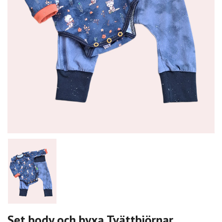
Set body och byxa Tvättbjörnar