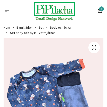
0
Hem
Barnkläder
Set
Body och byxa
Set body och byxa Tvättbjörnar